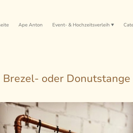
seite
Ape Anton
Event- & Hochzeitsverleih
Cat
Brezel- oder Donutstange