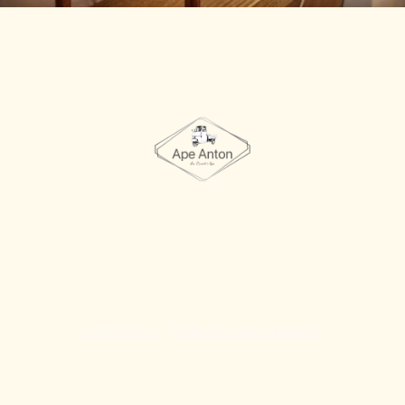
Ape Anton
Event- & Hochzeitsverleih
Catering
Par
© Copyright by Ape Anton. Alle Rechte vorbehalten.
Impressum
-
Datenschutzerklärung